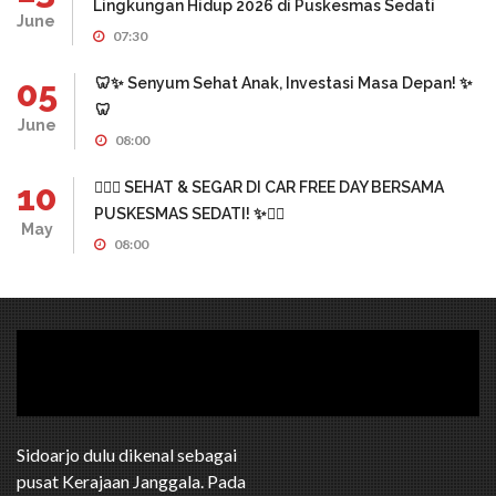
Lingkungan Hidup 2026 di Puskesmas Sedati
June
07:30
05
🦷✨ Senyum Sehat Anak, Investasi Masa Depan! ✨
🦷
June
08:00
10
🏃‍♂️✨ SEHAT & SEGAR DI CAR FREE DAY BERSAMA
PUSKESMAS SEDATI! ✨🏃‍♀️
May
08:00
Sidoarjo dulu dikenal sebagai
pusat Kerajaan Janggala. Pada