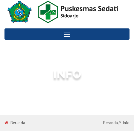
Toggle
navigation
INFO
Information :: Puskesmas Sedati Sidoarjo Kabupaten Sidoarjo.
Beranda
Beranda
Info