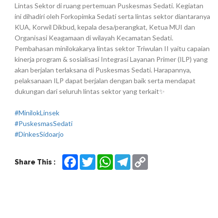
Lintas Sektor di ruang pertemuan Puskesmas Sedati. Kegiatan
ini dihadiri oleh Forkopimka Sedati serta lintas sektor diantaranya
KUA, Korwil Dikbud, kepala desa/perangkat, Ketua MUI dan
Organisasi Keagamaan di wilayah Kecamatan Sedati.
Pembahasan minilokakarya lintas sektor Triwulan II yaitu capaian
kinerja program & sosialisasi Integrasi Layanan Primer (ILP) yang
akan berjalan terlaksana di Puskesmas Sedati. Harapannya,
pelaksanaan ILP dapat berjalan dengan baik serta mendapat
dukungan dari seluruh lintas sektor yang terkait✨
#MinilokLinsek
#PuskesmasSedati
#DinkesSidoarjo
Facebook
Twitter
WhatsApp
Telegram
Copy
Share This :
Link