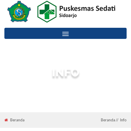
Toggle
navigation
INFO
Information :: Puskesmas Sedati Sidoarjo Kabupaten Sidoarjo.
Beranda
Beranda
Info