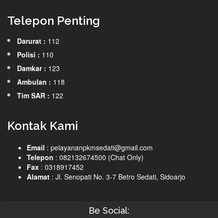
Telepon Penting
Darurat :
112
Polisi :
110
Damkar :
123
Ambulan :
118
Tim SAR :
122
Kontak Kami
Email
: pelayananpkmsedati@gmail.com
Telepon
: 082132674500 (Chat Only)
Fax
: 0318917452
Alamat
: Jl. Senopati No. 3-7 Betro Sedati, Sidoarjo
Be Social: