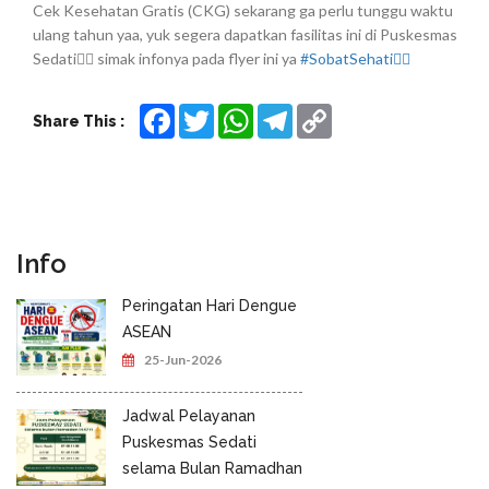
Cek Kesehatan Gratis (CKG) sekarang ga perlu tunggu waktu
ulang tahun yaa, yuk segera dapatkan fasilitas ini di Puskesmas
Sedati👍🏻 simak infonya pada flyer ini ya
#SobatSehati👌🏻
Facebook
Twitter
WhatsApp
Telegram
Copy
Share This :
Link
Info
Peringatan Hari Dengue
ASEAN
25-Jun-2026
Jadwal Pelayanan
Puskesmas Sedati
selama Bulan Ramadhan