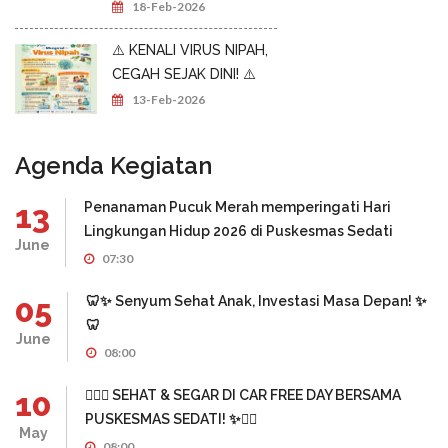
18-Feb-2026
⚠️ KENALI VIRUS NIPAH,
CEGAH SEJAK DINI! ⚠️
13-Feb-2026
Agenda Kegiatan
13
Penanaman Pucuk Merah memperingati Hari
Lingkungan Hidup 2026 di Puskesmas Sedati
June
07:30
05
🦷✨ Senyum Sehat Anak, Investasi Masa Depan! ✨
🦷
June
08:00
10
🏃‍♂️✨ SEHAT & SEGAR DI CAR FREE DAY BERSAMA
PUSKESMAS SEDATI! ✨🏃‍♀️
May
08:00