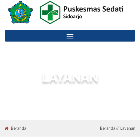
Toggle
navigation
LAYANAN
Services :: Puskesmas Sedati Sidoarjo Kabupaten Sidoarjo.
Beranda
Beranda
Layanan